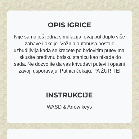
OPIS IGRICE
Nije samo još jedna simulacija; ovaj put duplo više
zabave i akcije. Vožnja autobusa postaje
uzbudljivija kada se krećete po brdovitim putevima.
Iskusite predivnu brdsku stanicu kao nikada do
sada. Ne dozvolite da vas krivudavi putevi i opasni
zavoji usporavaju. Putnici čekaju, PA ŽURITE!
INSTRUKCIJE
WASD & Arrow keys