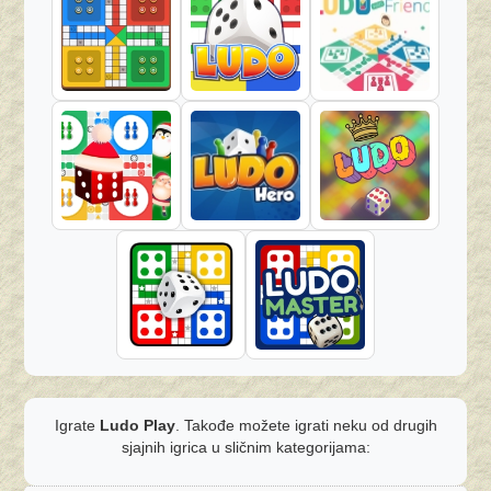
Igrate
Ludo Play
. Takođe možete igrati neku od drugih
sjajnih igrica u sličnim kategorijama: