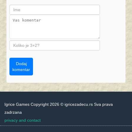
Dodaj
komentar
Igrice Games Copyright 2026 © igricezadecu.rs Sva prava
zadrzana
privacy and contact