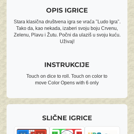
OPIS IGRICE
Stara klasična društvena igra se vraća "Ludo Igra".
Tako da, kao nekada, izaberi svoju boju Crvenu,
Zelenu, Plavu i Žutu. Počni da ulaziš u svoju kuću.
Uživaj!
INSTRUKCIJE
Touch on dice to roll. Touch on color to
move Color Opens with 6 only
SLIČNE IGRICE