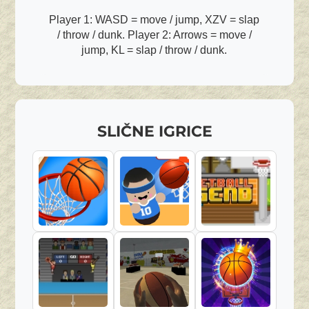
Player 1: WASD = move / jump, XZV = slap
/ throw / dunk. Player 2: Arrows = move /
jump, KL = slap / throw / dunk.
SLIČNE IGRICE