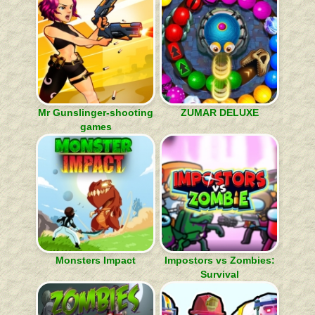
Mr Gunslinger-shooting
ZUMAR DELUXE
games
Monsters Impact
Impostors vs Zombies:
Survival