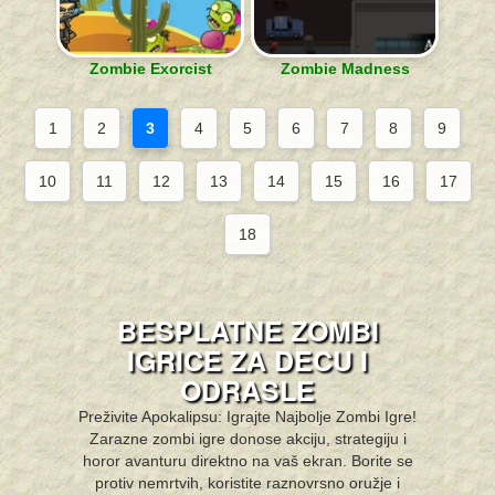
Zombie Exorcist
Zombie Madness
1
2
3
4
5
6
7
8
9
10
11
12
13
14
15
16
17
18
BESPLATNE ZOMBI
IGRICE ZA DECU I
ODRASLE
Preživite Apokalipsu: Igrajte Najbolje Zombi Igre!
Zarazne zombi igre donose akciju, strategiju i
horor avanturu direktno na vaš ekran. Borite se
protiv nemrtvih, koristite raznovrsno oružje i