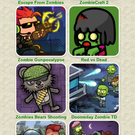
Escape From Zombies
ZombieCraft 2
Zombie Gunpocalypse
Red vs Dead
Zombies Bears Shooting
Doomsday Zombie TD