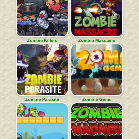
Zombie Killers
Zombie Massacre
Zombie Parasite
Zombie Gems