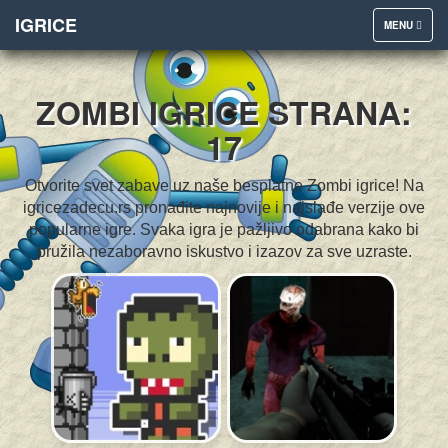
IGRICE
TOGGLE
MENU
NAVIGATION
ZOMBI IGRICE STRANA:
17
Otvorite svet zabave uz naše besplatne Zombi igrice! Na
igricezadecu.rs pronađite najnovije i najslađe verzije ove
popularne igre. Svaka igra je pažljivo odabrana kako bi
pružila nezaboravno iskustvo i izazov za sve uzraste.