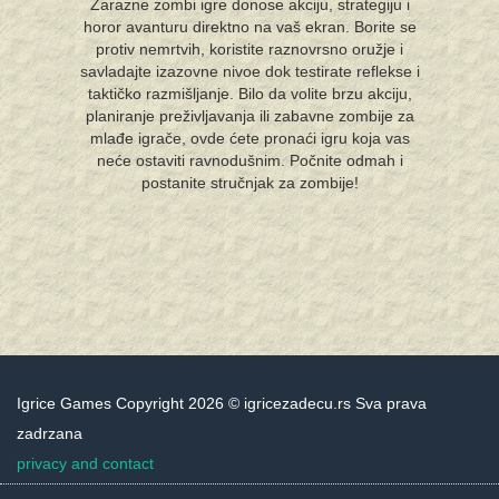
Zarazne zombi igre donose akciju, strategiju i
horor avanturu direktno na vaš ekran. Borite se
protiv nemrtvih, koristite raznovrsno oružje i
savladajte izazovne nivoe dok testirate reflekse i
taktičko razmišljanje. Bilo da volite brzu akciju,
planiranje preživljavanja ili zabavne zombije za
mlađe igrače, ovde ćete pronaći igru koja vas
neće ostaviti ravnodušnim. Počnite odmah i
postanite stručnjak za zombije!
Igrice Games Copyright 2026 © igricezadecu.rs Sva prava
zadrzana
privacy and contact