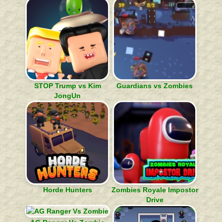
STOP Trump vs Kim
Guardians vs Zombies
JongUn
Horde Hunters
Zombies Royale Impostor
Drive