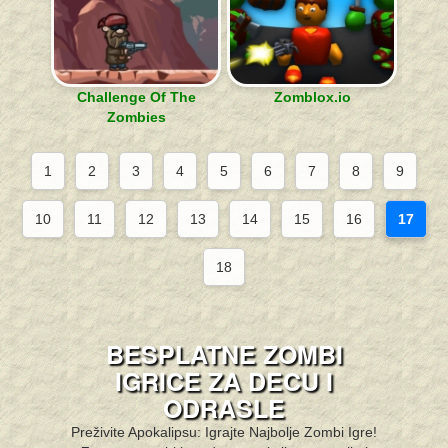
Challenge Of The
Zomblox.io
Zombies
1
2
3
4
5
6
7
8
9
10
11
12
13
14
15
16
17
18
BESPLATNE ZOMBI
IGRICE ZA DECU I
ODRASLE
Preživite Apokalipsu: Igrajte Najbolje Zombi Igre!