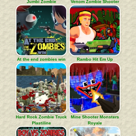
Jumbi Zombie
Venom Zombie Shooter
At the end zombies win
Rambo Hit Em Up
Hard Rock Zombie Truck
Mine Shooter Monsters
Plastiline
Royale