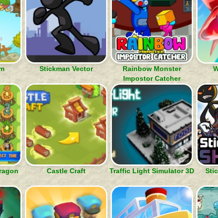
om
Stickman Vector
Rainbow Monster
W
Impostor Catcher
ragon
Castle Craft
Traffic Light Simulator 3D
Sti