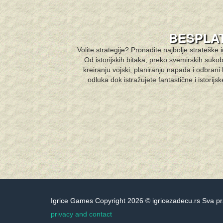
BESPLAT
Volite strategije? Pronađite najbolje strateške i
Od istorijskih bitaka, preko svemirskih suko
kreiranju vojski, planiranju napada i odbrani 
odluka dok istražujete fantastične i istorijs
Igrice Games Copyright 2026 © igricezadecu.rs Sva p
privacy and contact