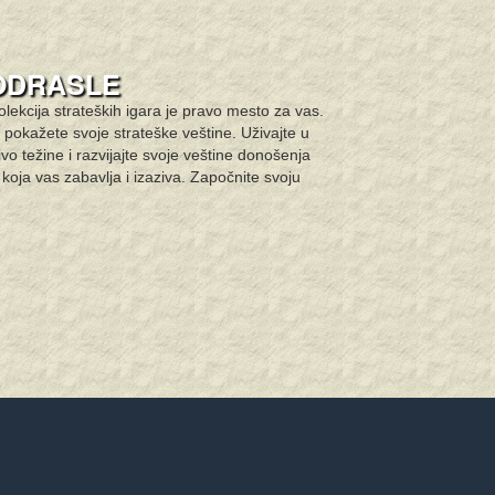
 ODRASLE
 kolekcija strateških igara je pravo mesto za vas.
 pokažete svoje strateške veštine. Uživajte u
ivo težine i razvijajte svoje veštine donošenja
u koja vas zabavlja i izaziva. Započnite svoju