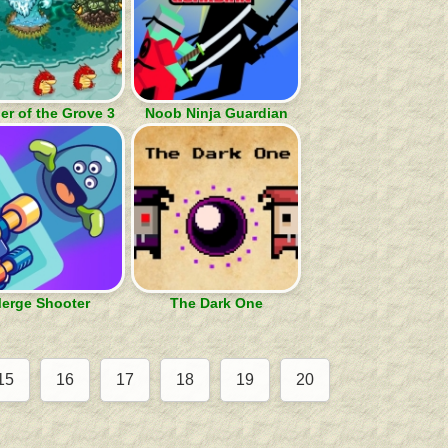
er of the Grove 3
Noob Ninja Guardian
erge Shooter
The Dark One
15
16
17
18
19
20