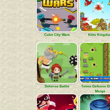
Cube City Wars
Kitts Kingd
Defense Battle
Tower Defense D
Merge