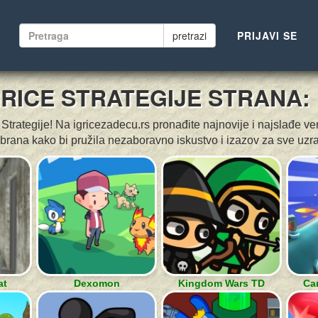
pretrazi
PRIJAVI SE
GRICE STRATEGIJE STRANA: 
Strategije! Na igricezadecu.rs pronađite najnovije i najslađe ver
brana kako bi pružila nezaboravno iskustvo i izazov za sve uzra
at
Dexomon
Kingdom Wars TD
Ca