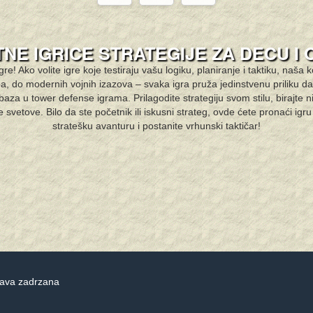
NE IGRICE STRATEGIJE ZA DECU I
gre! Ako volite igre koje testiraju vašu logiku, planiranje i taktiku, naša
ba, do modernih vojnih izazova – svaka igra pruža jedinstvenu priliku da
baza u tower defense igrama. Prilagodite strategiju svom stilu, birajte n
ke svetove. Bilo da ste početnik ili iskusni strateg, ovde ćete pronaći igr
stratešku avanturu i postanite vrhunski taktičar!
rava zadrzana