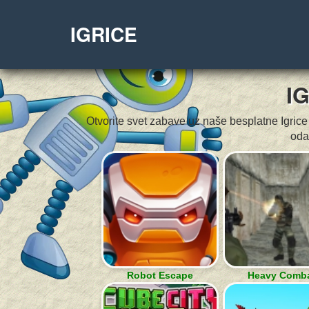
IGRICE
I
Otvorite svet zabave uz naše besplatne Igrice 
oda
Robot Escape
Heavy Comb