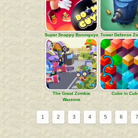
Super Snappy Boomguys
Tower Defense Z
The Great Zombie
Cube in Cub
Warzone
1
2
3
4
5
6