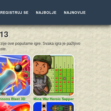
REGISTRUJ SE
NAJBOLJE
NAJNOVIJE
13
zije ove popularne igre. Svaka igra je pažljivo
ste.
nnons Blast 3D
Mine War Heroic Sapper