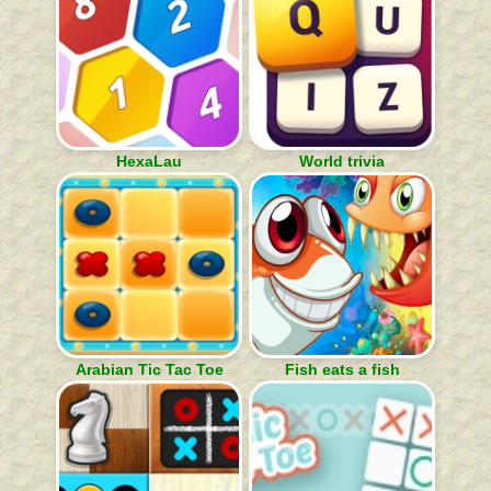
HexaLau
World trivia
Arabian Tic Tac Toe
Fish eats a fish