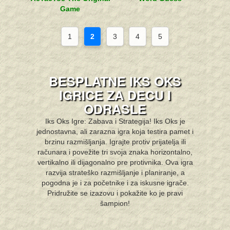
Game
1
2
3
4
5
BESPLATNE IKS OKS
IGRICE ZA DECU I
ODRASLE
Iks Oks Igre: Zabava i Strategija! Iks Oks je
jednostavna, ali zarazna igra koja testira pamet i
brzinu razmišljanja. Igrajte protiv prijatelja ili
računara i povežite tri svoja znaka horizontalno,
vertikalno ili dijagonalno pre protivnika. Ova igra
razvija strateško razmišljanje i planiranje, a
pogodna je i za početnike i za iskusne igrače.
Pridružite se izazovu i pokažite ko je pravi
šampion!