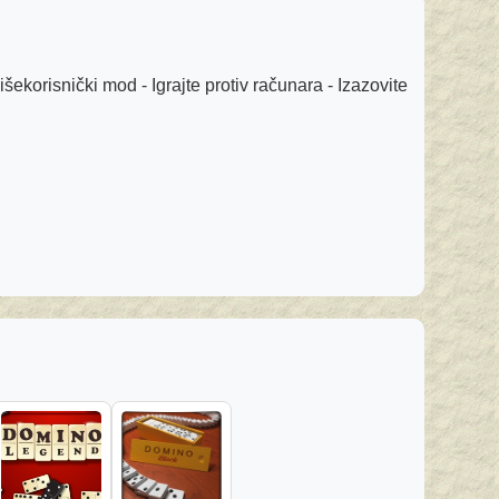
šekorisnički mod - Igrajte protiv računara - Izazovite