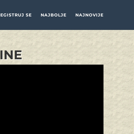
EGISTRUJ SE
NAJBOLJE
NAJNOVIJE
INE