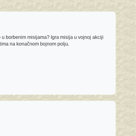
e u borbenim misijama? Igra misija u vojnoj akciji
 tima na konačnom bojnom polju.