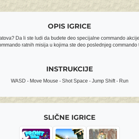
OPIS IGRICE
h ratova? Da li ste ludi da budete deo specijalne commando akcij
 commando ratnih misija u kojima ste deo poslednjeg commando
INSTRUKCIJE
WASD - Move Mouse - Shot Space - Jump Shift - Run
SLIČNE IGRICE