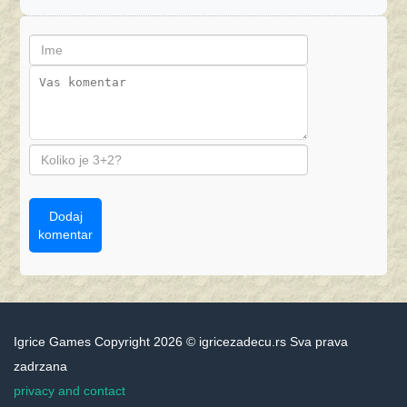
Dodaj
komentar
Igrice Games Copyright 2026 © igricezadecu.rs Sva prava
zadrzana
privacy and contact