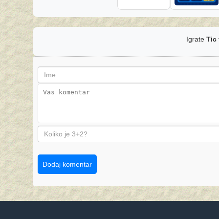
Igrate
Tic 
Dodaj komentar