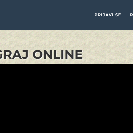
PRIJAVI SE
R
IGRAJ ONLINE