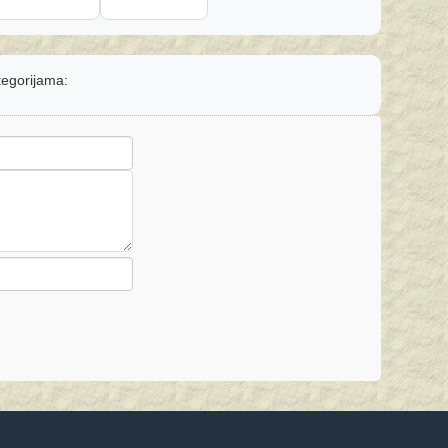
tegorijama: