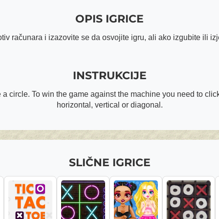
OPIS IGRICE
tiv računara i izazovite se da osvojite igru, ali ako izgubite ili i
INSTRUKCIJE
 a circle. To win the game against the machine you need to click 
horizontal, vertical or diagonal.
SLIČNE IGRICE