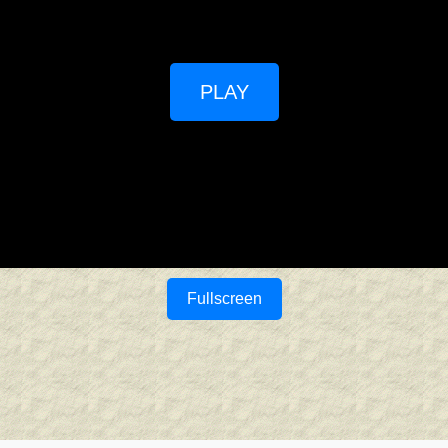
PLAY
Fullscreen