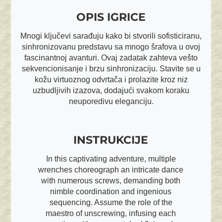
OPIS IGRICE
Mnogi ključevi sarađuju kako bi stvorili sofisticiranu,
sinhronizovanu predstavu sa mnogo šrafova u ovoj
fascinantnoj avanturi. Ovaj zadatak zahteva vešto
sekvencionisanje i brzu sinhronizaciju. Stavite se u
kožu virtuoznog odvrtača i prolazite kroz niz
uzbudljivih izazova, dodajući svakom koraku
neuporedivu eleganciju.
INSTRUKCIJE
In this captivating adventure, multiple
wrenches choreograph an intricate dance
with numerous screws, demanding both
nimble coordination and ingenious
sequencing. Assume the role of the
maestro of unscrewing, infusing each