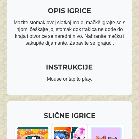
OPIS IGRICE
Mazite stomak ovoj slatkoj maloj mački! Igrajte se s
njom, češkajte joj stomak dok trakica ne dođe do
kraja i otvoriće se naredni nivo. Nahranite mačku i
sakupite dijamante. Zabavite se igrajući.
INSTRUKCIJE
Mouse or tap to play.
SLIČNE IGRICE