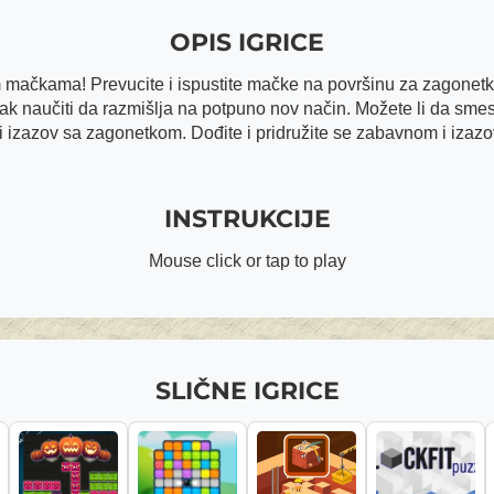
OPIS IGRICE
m mačkama! Prevucite i ispustite mačke na površinu za zagonetke 
zak naučiti da razmišlja na potpuno nov način. Možete li da sm
 izazov sa zagonetkom. Dođite i pridružite se zabavnom i izaz
INSTRUKCIJE
Mouse click or tap to play
SLIČNE IGRICE