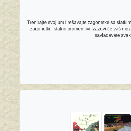
Trenirajte svoj um i rešavajte zagonetke sa slatki
zagonetki i stalno promenljivi izazovi će vaš mo
savladavate svaki