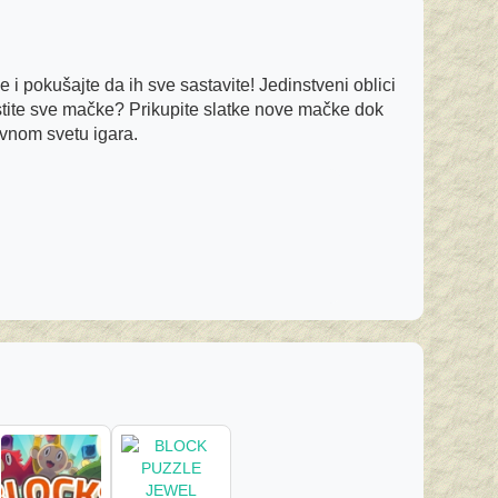
i pokušajte da ih sve sastavite! Jedinstveni oblici
estite sve mačke? Prikupite slatke nove mačke dok
ovnom svetu igara.