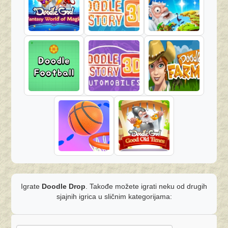
Igrate
Doodle Drop
. Takođe možete igrati neku od drugih
sjajnih igrica u sličnim kategorijama: