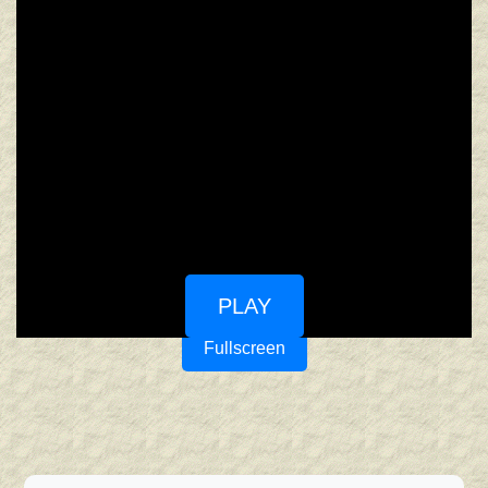
PLAY
Fullscreen