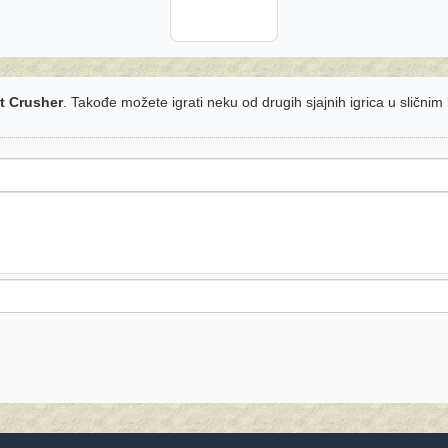
t Crusher
. Takođe možete igrati neku od drugih sjajnih igrica u sličnim