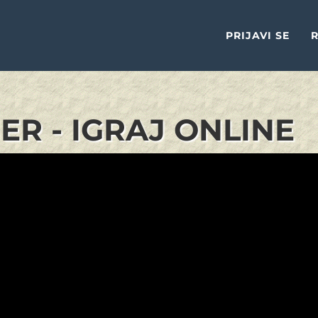
PRIJAVI SE
R
R - IGRAJ ONLINE