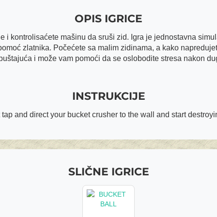
OPIS IGRICE
e i kontrolisaćete mašinu da sruši zid. Igra je jednostavna simu
oć zlatnika. Počećete sa malim zidinama, a kako napredujete, n
opuštajuća i može vam pomoći da se oslobodite stresa nakon d
INSTRUKCIJE
 tap and direct your bucket crusher to the wall and start destroyin
SLIČNE IGRICE