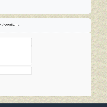
 kategorijama: