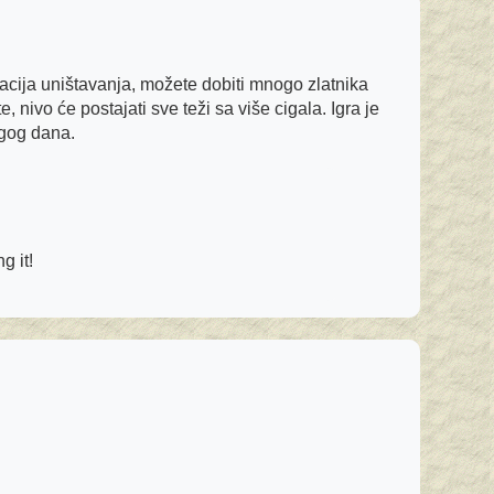
lacija uništavanja, možete dobiti mnogo zlatnika
ivo će postajati sve teži sa više cigala. Igra je
ugog dana.
g it!