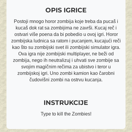
OPIS IGRICE
Postoji mnogo horor zombija koje treba da pucaš i
kucaš dok rat sa zombijima ne završi. Kucaj reč i
ostvari više poena da bi pobedio u ovoj igri. Horor
zombijska ludnica sa ratom i pucanjem, kucajući reči
kao što su zombijski svet ili zombijski simulator igra.
Ova igra nije zombijski multiplayer, ne beži od
zombija, nego ih neutralizuj i uhvati sve zombije sa
svojim magičnim rečima za ubistvo i teror u
zombijskoj igri. Uno zombi kamion kao čarobni
čudovišni zombi na ostrvu kucanja.
INSTRUKCIJE
Type to kill the Zombies!