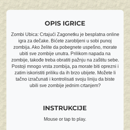
OPIS IGRICE
Zombi Ubica: Crtajući Zagonetku je besplatna online
igra za dečake. Bićete zarobljeni u sobi punoj
zombija. Ako želite da pobegnete uspešno, morate
ubiti sve zombije unutra. Prilikom napada na
zombije, takođe treba obratiti pažnju na zaštitu sebe.
Postoji mnogo vrsta zombija, pa morate biti oprezni i
zatim iskoristiti priliku da ih brzo ubijete. Možete li
tačno izračunati i kontrolisati svoju liniju da biste
ubili sve zombije jednim crtanjem?
INSTRUKCIJE
Mouse or tap to play.