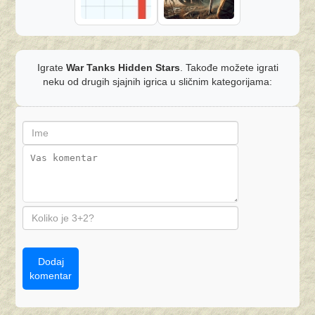
Igrate
War Tanks Hidden Stars
. Takođe možete igrati
neku od drugih sjajnih igrica u sličnim kategorijama:
Dodaj
komentar