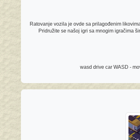
Ratovanje vozila je ovde sa prilagođenim likovima,
Pridružite se našoj igri sa mnogim igračima širo
wasd drive car WASD - mov