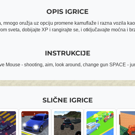
OPIS IGRICE
 mnogo oružja uz opciju promene kamuflaže i razna vozila kao št
m sveta, dobijajte XP i rangirajte se, i otključavajte moćna i brza
INSTRUKCIJE
e Mouse - shooting, aim, look around, change gun SPACE - j
SLIČNE IGRICE