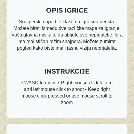
OPIS IGRICE
Snajperski napad je klasična igra snajperista.
Možete birati između dve različite mape za igranje.
Vaša glavna misija je da ubijete sve neprijatelje. Igra
ima realističan režim snajpera. Možete zumirati
pogled kako biste imali jasnu viziju neprijatelja.
INSTRUKCIJE
• WASD to move • Right mouse click to aim
and left mouse click to shoot • Keep right
mouse click pressed or use mouse scroll to
zoom