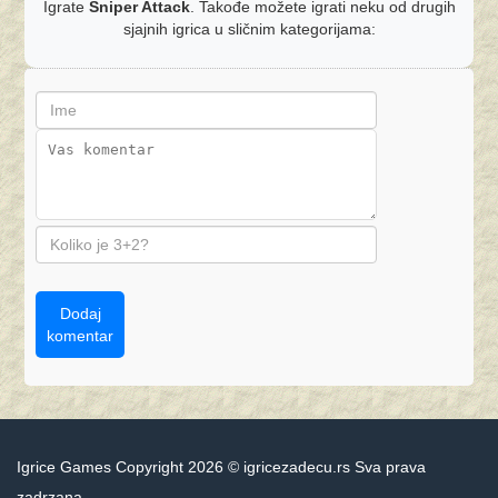
Igrate
Sniper Attack
. Takođe možete igrati neku od drugih
sjajnih igrica u sličnim kategorijama:
Dodaj
komentar
Igrice Games Copyright 2026 © igricezadecu.rs Sva prava
zadrzana