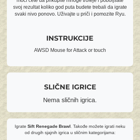
moći ćete da prikupite mnoge trofeje i poboljšate
svoj rezultat koliko god puta budete trebali da igrate
svaki nivo ponovo. Uživajte u priči i pomozite Ryu.
INSTRUKCIJE
AWSD Mouse for Attack or touch
SLIČNE IGRICE
Nema sličnih igrica.
Igrate
Sift Renegade Brawl
. Takođe možete igrati neku
od drugih sjajnih igrica u sličnim kategorijama: