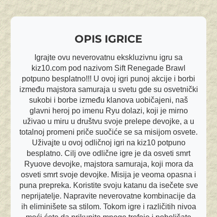
OPIS IGRICE
Igrajte ovu neverovatnu ekskluzivnu igru sa
kiz10.com pod nazivom Sift Renegade Brawl
potpuno besplatno!!! U ovoj igri punoj akcije i borbi
između majstora samuraja u svetu gde su osvetnički
sukobi i borbe između klanova uobičajeni, naš
glavni heroj po imenu Ryu dolazi, koji je mirno
uživao u miru u društvu svoje prelepe devojke, a u
totalnoj promeni priče suočiće se sa misijom osvete.
Uživajte u ovoj odličnoj igri na kiz10 potpuno
besplatno. Cilj ove odlične igre je da osveti smrt
Ryuove devojke, majstora samuraja, koji mora da
osveti smrt svoje devojke. Misija je veoma opasna i
puna prepreka. Koristite svoju katanu da isečete sve
neprijatelje. Napravite neverovatne kombinacije da
ih eliminišete sa stilom. Tokom igre i različitih nivoa