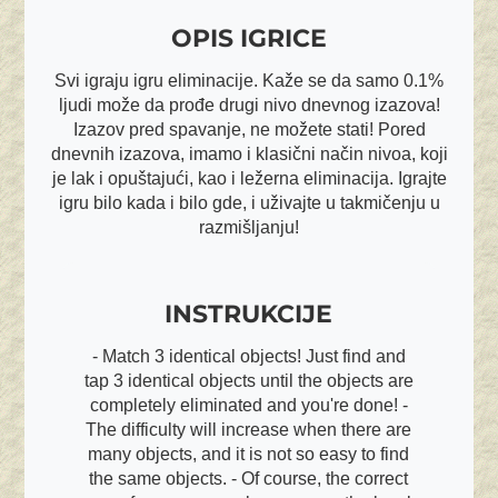
OPIS IGRICE
Svi igraju igru eliminacije. Kaže se da samo 0.1%
ljudi može da prođe drugi nivo dnevnog izazova!
Izazov pred spavanje, ne možete stati! Pored
dnevnih izazova, imamo i klasični način nivoa, koji
je lak i opuštajući, kao i ležerna eliminacija. Igrajte
igru bilo kada i bilo gde, i uživajte u takmičenju u
razmišljanju!
INSTRUKCIJE
- Match 3 identical objects! Just find and
tap 3 identical objects until the objects are
completely eliminated and you're done! -
The difficulty will increase when there are
many objects, and it is not so easy to find
the same objects. - Of course, the correct