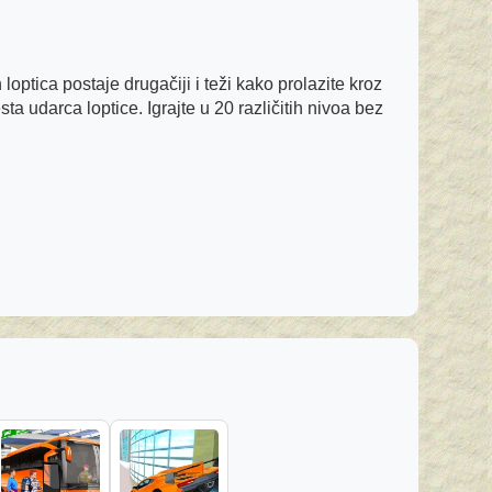
loptica postaje drugačiji i teži kako prolazite kroz
a udarca loptice. Igrajte u 20 različitih nivoa bez