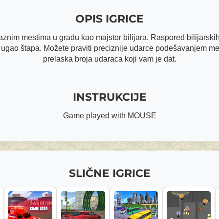
OPIS IGRICE
raznim mestima u gradu kao majstor bilijara. Raspored bilijarskih 
i ugao štapa. Možete praviti preciznije udarce podešavanjem mest
prelaska broja udaraca koji vam je dat.
INSTRUKCIJE
Game played with MOUSE
SLIČNE IGRICE