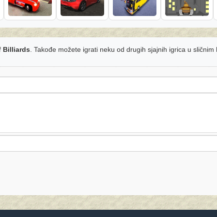
f Billiards
. Takođe možete igrati neku od drugih sjajnih igrica u sličnim