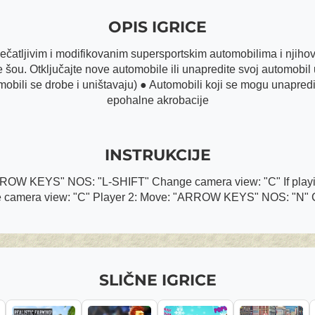
OPIS IGRICE
upečatljivim i modifikovanim supersportskim automobilima i njih
te šou. Otključajte nove automobile ili unapredite svoj automobil
tomobili se drobe i uništavaju) ● Automobili koji se mogu unapre
epohalne akrobacije
INSTRUKCIJE
"ARROW KEYS" NOS: "L-SHIFT" Change camera view: "C" If playin
 camera view: "C" Player 2: Move: "ARROW KEYS" NOS: "N" C
SLIČNE IGRICE