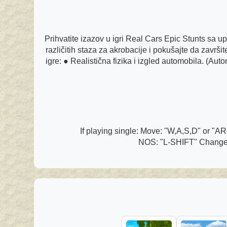
Prihvatite izazov u igri Real Cars Epic Stunts sa 
različitih staza za akrobacije i pokušajte da završi
igre: ● Realistična fizika i izgled automobila. (Au
If playing single: Move: "W,A,S,D" or 
NOS: "L-SHIFT" Change