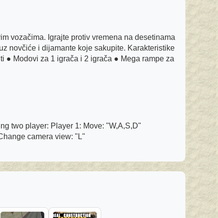
ovim vozačima. Igrajte protiv vremena na desetinama
 uz novčiće i dijamante koje sakupite. Karakteristike
diti ● Modovi za 1 igrača i 2 igrača ● Mega rampe za
g two player: Player 1: Move: "W,A,S,D"
hange camera view: "L"