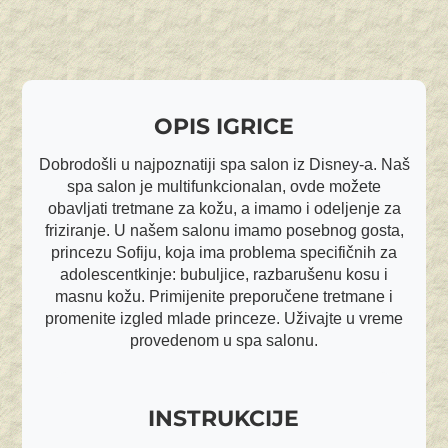
OPIS IGRICE
Dobrodošli u najpoznatiji spa salon iz Disney-a. Naš
spa salon je multifunkcionalan, ovde možete
obavljati tretmane za kožu, a imamo i odeljenje za
friziranje. U našem salonu imamo posebnog gosta,
princezu Sofiju, koja ima problema specifičnih za
adolescentkinje: bubuljice, razbarušenu kosu i
masnu kožu. Primijenite preporučene tretmane i
promenite izgled mlade princeze. Uživajte u vreme
provedenom u spa salonu.
INSTRUKCIJE