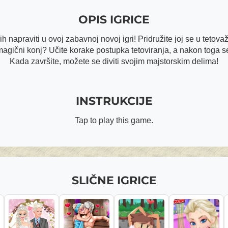
OPIS IGRICE
ih napraviti u ovoj zabavnoj novoj igri! Pridružite joj se u tetovaž
 magični konj? Učite korake postupka tetoviranja, a nakon toga se
Kada završite, možete se diviti svojim majstorskim delima!
INSTRUKCIJE
Tap to play this game.
SLIČNE IGRICE