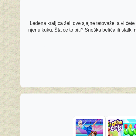
Ledena kraljica želi dve sjajne tetovaže, a vi ćete 
njenu kuku. Šta će to biti? Sneška belića ili slatki