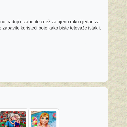
noj radnji i izaberite crtež za njenu ruku i jedan za
 zabavite koristeći boje kako biste tetovaže istakli.