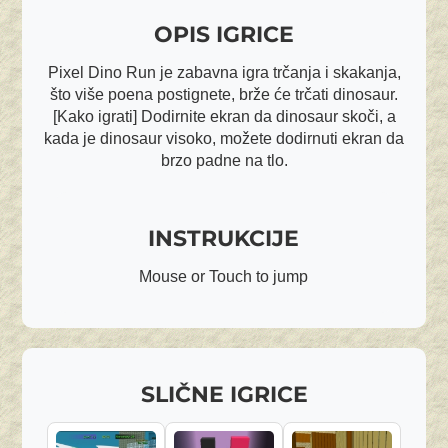
OPIS IGRICE
Pixel Dino Run je zabavna igra trčanja i skakanja,
što više poena postignete, brže će trčati dinosaur.
[Kako igrati] Dodirnite ekran da dinosaur skoči, a
kada je dinosaur visoko, možete dodirnuti ekran da
brzo padne na tlo.
INSTRUKCIJE
Mouse or Touch to jump
SLIČNE IGRICE