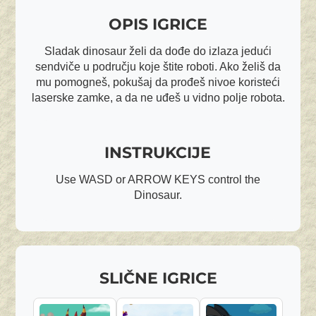
OPIS IGRICE
Sladak dinosaur želi da dođe do izlaza jedući
sendviče u području koje štite roboti. Ako želiš da
mu pomogneš, pokušaj da prođeš nivoe koristeći
laserske zamke, a da ne uđeš u vidno polje robota.
INSTRUKCIJE
Use WASD or ARROW KEYS control the
Dinosaur.
SLIČNE IGRICE