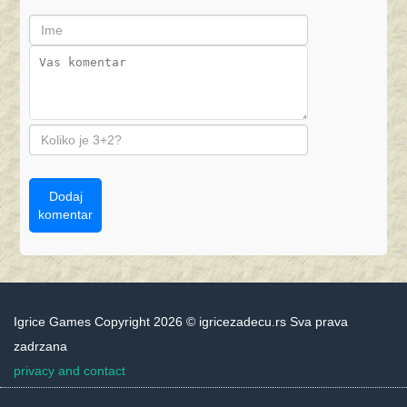
Dodaj
komentar
Igrice Games Copyright 2026 © igricezadecu.rs Sva prava
zadrzana
privacy and contact