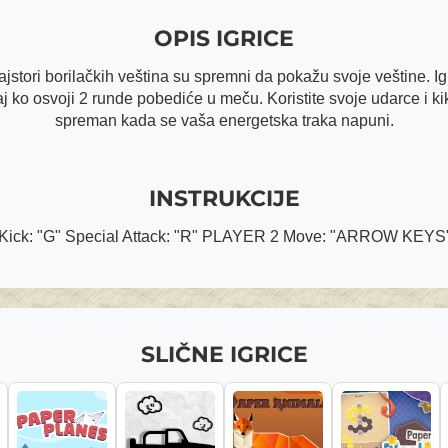
OPIS IGRICE
jstori borilačkih veština su spremni da pokažu svoje veštine. Igr
j ko osvoji 2 runde pobediće u meču. Koristite svoje udarce i k
spreman kada se vaša energetska traka napuni.
INSTRUKCIJE
ick: "G" Special Attack: "R" PLAYER 2 Move: "ARROW KEYS" Pu
SLIČNE IGRICE