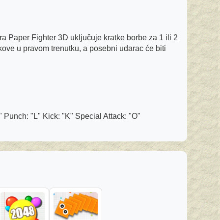
a Paper Fighter 3D uključuje kratke borbe za 1 ili 2
ikove u pravom trenutku, a posebni udarac će biti
nch: "L" Kick: "K" Special Attack: "O"