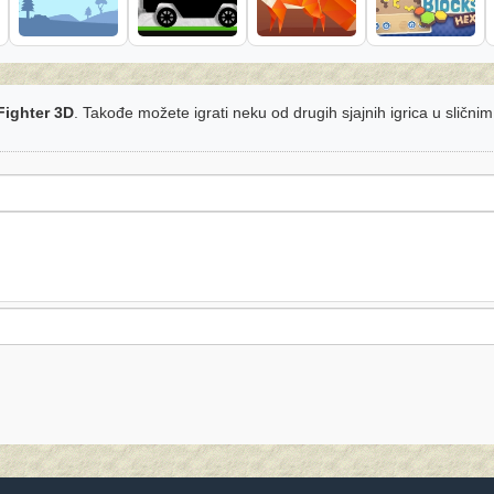
Fighter 3D
. Takođe možete igrati neku od drugih sjajnih igrica u slični