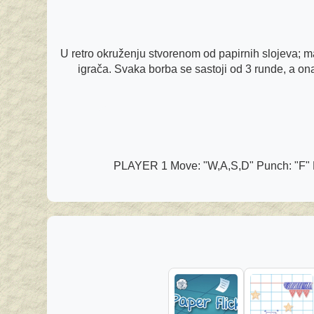
U retro okruženju stvorenom od papirnih slojeva; ma
igrača. Svaka borba se sastoji od 3 runde, a ona
PLAYER 1 Move: "W,A,S,D" Punch: "F" K