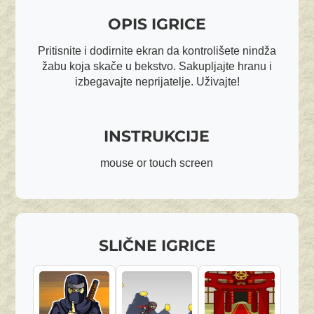
OPIS IGRICE
Pritisnite i dodirnite ekran da kontrolišete nindža
žabu koja skače u bekstvo. Sakupljajte hranu i
izbegavajte neprijatelje. Uživajte!
INSTRUKCIJE
mouse or touch screen
SLIČNE IGRICE