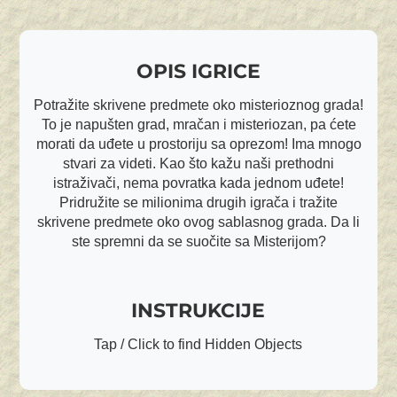
OPIS IGRICE
Potražite skrivene predmete oko misterioznog grada!
To je napušten grad, mračan i misteriozan, pa ćete
morati da uđete u prostoriju sa oprezom! Ima mnogo
stvari za videti. Kao što kažu naši prethodni
istraživači, nema povratka kada jednom uđete!
Pridružite se milionima drugih igrača i tražite
skrivene predmete oko ovog sablasnog grada. Da li
ste spremni da se suočite sa Misterijom?
INSTRUKCIJE
Tap / Click to find Hidden Objects