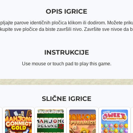
OPIS IGRICE
ljajte parove identičnih pločica klikom ili dodirom. Možete priku
kupite sve pločice da biste završili nivo. Završite sve nivoe da bi
INSTRUKCIJE
Use mouse or touch pad to play this game.
SLIČNE IGRICE