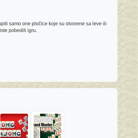
piti samo one pločice koje su otvorene sa leve ili
ste pobedili igru.