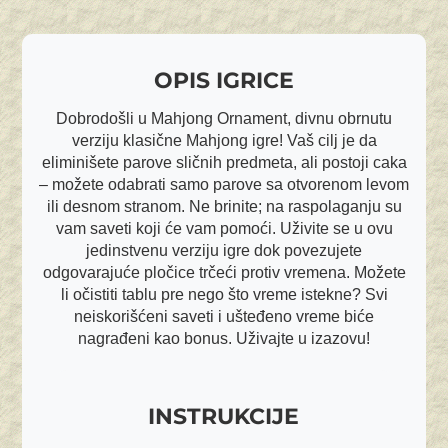
OPIS IGRICE
Dobrodošli u Mahjong Ornament, divnu obrnutu
verziju klasične Mahjong igre! Vaš cilj je da
eliminišete parove sličnih predmeta, ali postoji caka
– možete odabrati samo parove sa otvorenom levom
ili desnom stranom. Ne brinite; na raspolaganju su
vam saveti koji će vam pomoći. Uživite se u ovu
jedinstvenu verziju igre dok povezujete
odgovarajuće pločice trčeći protiv vremena. Možete
li očistiti tablu pre nego što vreme istekne? Svi
neiskorišćeni saveti i ušteđeno vreme biće
nagrađeni kao bonus. Uživajte u izazovu!
INSTRUKCIJE