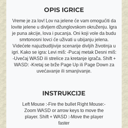
OPIS IGRICE
Vreme je za lov! Lov na jelene će vam omogućiti da
lovite jelene u divljem džunglovskom okruženju. Igra
je puna akcije, lova i pucanja. Oni koji vole da budu
smrtonosni lovci će uživati u ubijanju jelena.
Videćete najuzbudljivije scenarije divljih životinja u
igri. Kako se igra: Levi miš: -Pucaj metak Desni miš:
-Uvećaj WASD ili strelice za kretanje igrača. Shift +
WASD: -Kretaj se brže Page Up ili Page Down za
uvećavanje ili smanjivanje.
INSTRUKCIJE
Left Mouse :-Fire the bullet Right Mouse:-
Zoom WASD or arrow keys to move the
player. Shift + WASD :-Move the player
faster