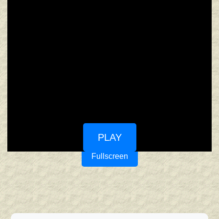
PLAY
Fullscreen