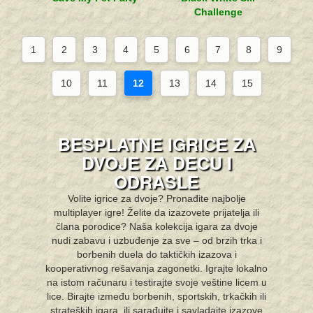
Challenge
1
2
3
4
5
6
7
8
9
10
11
12
13
14
15
BESPLATNE IGRICE ZA
DVOJE ZA DECU I
ODRASLE
Volite igrice za dvoje? Pronađite najbolje
multiplayer igre! Želite da izazovete prijatelja ili
člana porodice? Naša kolekcija igara za dvoje
nudi zabavu i uzbuđenje za sve – od brzih trka i
borbenih duela do taktičkih izazova i
kooperativnog rešavanja zagonetki. Igrajte lokalno
na istom računaru i testirajte svoje veštine licem u
lice. Birajte između borbenih, sportskih, trkačkih ili
strateških igara, ili sarađujte i savladajte izazove