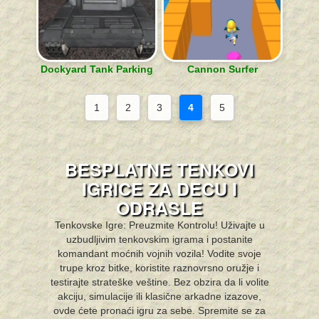
Dockyard Tank Parking
Cannon Surfer
1
2
3
4
5
BESPLATNE TENKOVI
IGRICE ZA DECU I
ODRASLE
Tenkovske Igre: Preuzmite Kontrolu! Uživajte u
uzbudljivim tenkovskim igrama i postanite
komandant moćnih vojnih vozila! Vodite svoje
trupe kroz bitke, koristite raznovrsno oružje i
testirajte strateške veštine. Bez obzira da li volite
akciju, simulacije ili klasične arkadne izazove,
ovde ćete pronaći igru za sebe. Spremite se za