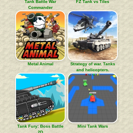
Tank Battle War
FZ Tank vs Tiles
Commander
Metal Animal
Strategy of war. Tanks
and helicopters.
Tank Fury: Boss Battle
Mini Tank Wars
2D