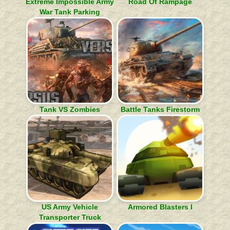
Extreme Impossible Army
Road Of Rampage
War Tank Parking
Tank VS Zombies
Battle Tanks Firestorm
US Army Vehicle
Armored Blasters I
Transporter Truck