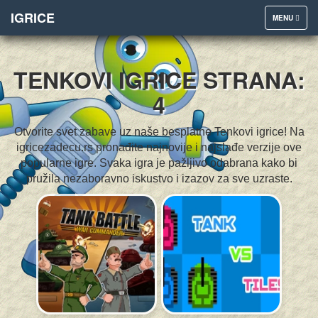
IGRICE
TOGGLE
MENU
NAVIGATION
TENKOVI IGRICE STRANA:
4
Otvorite svet zabave uz naše besplatne Tenkovi igrice! Na
igricezadecu.rs pronađite najnovije i najslađe verzije ove
popularne igre. Svaka igra je pažljivo odabrana kako bi
pružila nezaboravno iskustvo i izazov za sve uzraste.