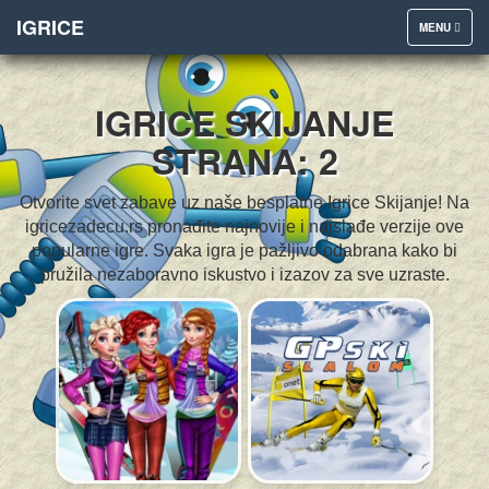
IGRICE
TOGGLE
MENU
NAVIGATION
IGRICE SKIJANJE
STRANA: 2
Otvorite svet zabave uz naše besplatne Igrice Skijanje! Na
igricezadecu.rs pronađite najnovije i najslađe verzije ove
popularne igre. Svaka igra je pažljivo odabrana kako bi
pružila nezaboravno iskustvo i izazov za sve uzraste.