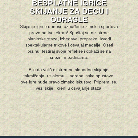
BESPLATNE IGRICE
SKIJANJE ZA DECU I
ODRASLE
Skijanje igrice donose uzbuđenje zimskih sportova
pravo na tvoj ekran! Spuštaj se niz strme
planinske staze, izbegavaj prepreke, izvodi
spektakularne trikove i osvajaj medalje. Oseti
brzinu, testiraj svoje reflekse i dokaži se na
snežnim padinama.
Bilo da voliš ekstremno slobodno skijanje,
takmičenja u slalomu ili adrenalinske spustove,
ove igre nude pravo zimsko iskustvo. Pripremi se,
veži skije i kreni u osvajanje staza!