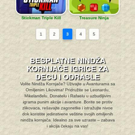
Stickman Triple Kill
Treasure Ninja
1
2
3
4
5
BESPLATNE NINDŽA
KORNJAČE IGRICE ZA
DECU I ODRASLE
Volite Nindža Kornjače? Uživajte u Avanturama sa
Omiljenim Likovima! Pridružite se Leonardu,
Mikelanđelu, Donatelu i Rafaelu u uzbudljivim
igrama punim akcije i avanture. Borite se protiv
zlikovaca, rešavajte zagonetke i istražujte nivoe
dok koristite jedinstvene veštine svojih omiljenih
nindža kornjača. Idealno za sve uzraste – zabava
i akcija čekaju na vas!