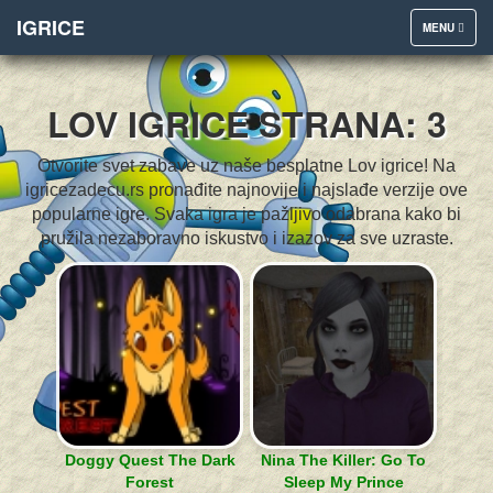
IGRICE
TOGGLE
MENU
NAVIGATION
LOV IGRICE STRANA: 3
Otvorite svet zabave uz naše besplatne Lov igrice! Na
igricezadecu.rs pronađite najnovije i najslađe verzije ove
popularne igre. Svaka igra je pažljivo odabrana kako bi
pružila nezaboravno iskustvo i izazov za sve uzraste.
Doggy Quest The Dark
Nina The Killer: Go To
Forest
Sleep My Prince