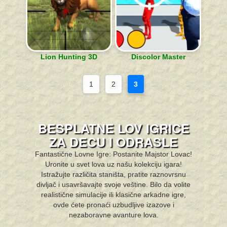
Lion Hunting 3D
Discolor Master
1
2
3
BESPLATNE LOV IGRICE
ZA DECU I ODRASLE
Fantastične Lovne Igre: Postanite Majstor Lovac!
Uronite u svet lova uz našu kolekciju igara!
Istražujte različita staništa, pratite raznovrsnu
divljač i usavršavajte svoje veštine. Bilo da volite
realistične simulacije ili klasične arkadne igre,
ovde ćete pronaći uzbudljive izazove i
nezaboravne avanture lova.