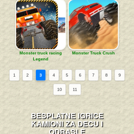
Monster truck racing
Monster Truck Crush
Legend
1
2
3
4
5
6
7
8
9
10
11
BESPLATNE IGRICE
KAMIONI ZA DECU I
ODRASLE