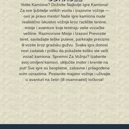
Volite Kamione? Doživite Najbolje Igre Kamiona!
Za sve ljubitelje velikih vozila i izazovne vožnje —
ovo je pravo mesto! Naše igre kamiona nude
realistično iskustvo vožnje kroz različite terene,
misije i avanture koje testiraju vaše vozačke
veštine. Raznovrsne Misije i Izazovi Prevozite
teret, savladajte teške puteve, parkirajte precizno
ili vozite kroz gradsku gužvu. Svaka igra donosi
novi zadatak i priliku da pokažete koliko ste vešt
vozač kamiona. Spremni Za Vožnju? Izaberite
svoj omiljeni kamion, uključite motor i krenite na
put! Sve igre su besplatne, zabavne i prilagođene
svim uzrastima. Postanite majstor vožnje i uživajte
u avanturi na četiri (ili osamnaest) točkova!