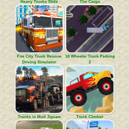
Heavy Trucks Slide
The Cargo
Fire City Truck Rescue
18 Wheeler Truck Parking
Driving Simulator
2
Trucks in Mud Jigsaw
Truck Climber