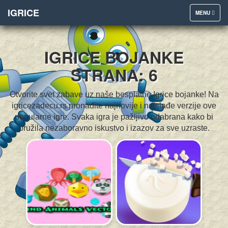
IGRICE
TOGGLE
MENU
NAVIGATION
IGRICE BOJANKE
STRANA: 6
Otvorite svet zabave uz naše besplatne Igrice bojanke! Na
igricezadecu.rs pronađite najnovije i najslađe verzije ove
popularne igre. Svaka igra je pažljivo odabrana kako bi
pružila nezaboravno iskustvo i izazov za sve uzraste.