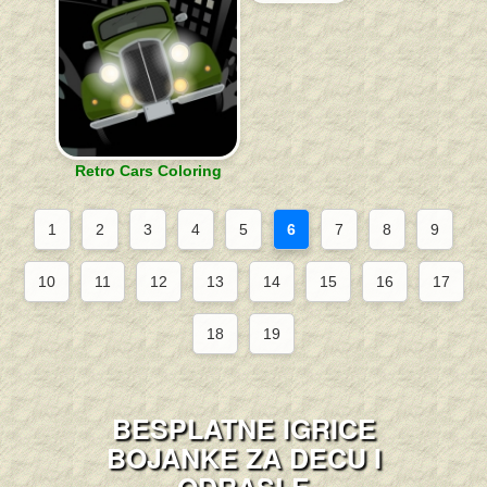
Retro Cars Coloring
1
2
3
4
5
6
7
8
9
10
11
12
13
14
15
16
17
18
19
BESPLATNE IGRICE
BOJANKE ZA DECU I