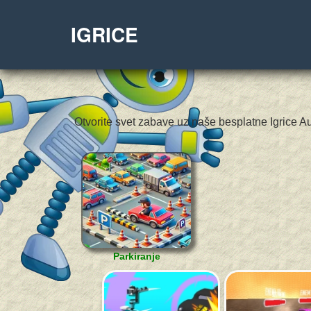
IGRICE
Otvorite svet zabave uz naše besplatne Igrice Au
Parkiranje