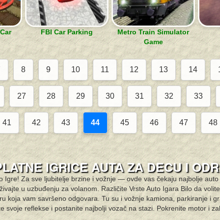
 Car
FBI Car Parking
Metro Train Simulator
Game
7
8
9
10
11
12
13
14
27
28
29
30
31
32
33
41
42
43
44
45
46
47
48
LATNE IGRICE AUTA ZA DECU I OD
Igre! Za sve ljubitelje brzine i vožnje — ovde vas čekaju najbolje auto 
živajte u uzbuđenju za volanom. Različite Vrste Auto Igara Bilo da volit
e igru koja vam savršeno odgovara. Tu su i vožnje kamiona, parkiranje i
te svoje reflekse i postanite najbolji vozač na stazi. Pokrenite motor i 