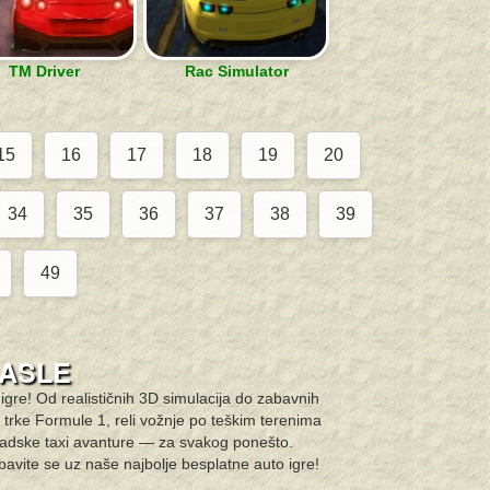
TM Driver
Rac Simulator
15
16
17
18
19
20
34
35
36
37
38
39
49
RASLE
igre! Od realističnih 3D simulacija do zabavnih
e trke Formule 1, reli vožnje po teškim terenima
 gradske taxi avanture — za svakog ponešto.
zabavite se uz naše najbolje besplatne auto igre!