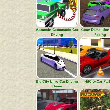
Assassin Commando Car
Xtrem Demolition
Driving
Racing
Big City Limo Car Driving
HitCity Car Par
Game