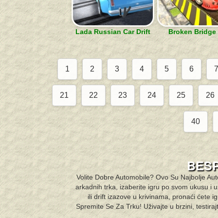
Lada Russian Car Drift
Broken Bridge
1
2
3
4
5
6
21
22
23
24
25
26
40
BESP
Volite Dobre Automobile? Ovo Su Najbolje Auto 
arkadnih trka, izaberite igru po svom ukusu i u
ili drift izazove u krivinama, pronaći ćet
Spremite Se Za Trku! Uživajte u brzini, testiraj