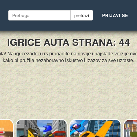
pretrazi
PRIJAVI SE
IGRICE AUTA STRANA: 44
ta! Na igricezadecu.rs pronađite najnovije i najslađe verzije ov
kako bi pružila nezaboravno iskustvo i izazov za sve uzraste.