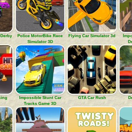
 Derby
Police MotorBike Race
Flying Car Simulator 3d
Impo
Simulator 3D
D
king
Impossible Stunt Car
GTA Car Rush
D
Tracks Game 3D