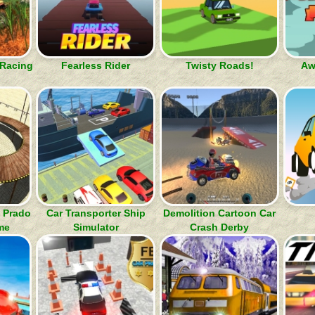
 Racing
Fearless Rider
Twisty Roads!
Aw
s Prado
Car Transporter Ship
Demolition Cartoon Car
me
Simulator
Crash Derby