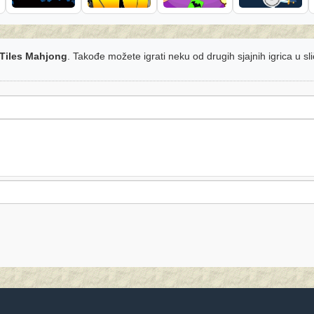
Tiles Mahjong
. Takođe možete igrati neku od drugih sjajnih igrica u sl