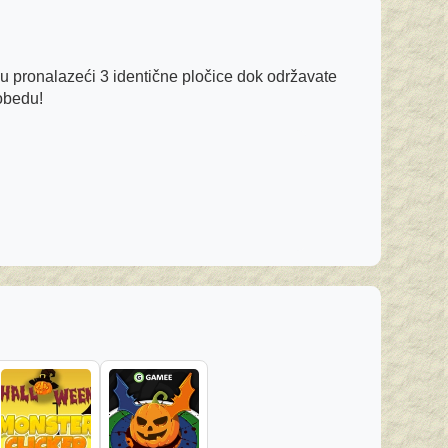
blu pronalazeći 3 identične pločice dok održavate
obedu!