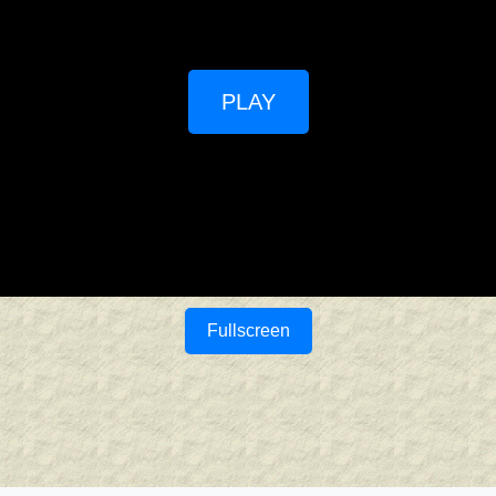
PLAY
Fullscreen