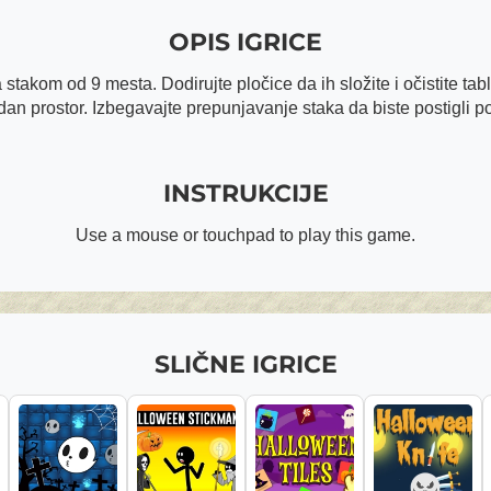
OPIS IGRICE
stakom od 9 mesta. Dodirujte pločice da ih složite i očistite ta
dan prostor. Izbegavajte prepunjavanje staka da biste postigli p
INSTRUKCIJE
Use a mouse or touchpad to play this game.
SLIČNE IGRICE