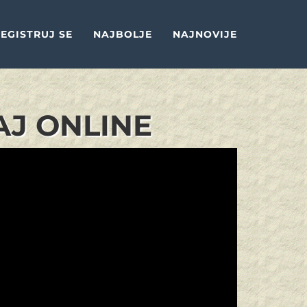
EGISTRUJ SE
NAJBOLJE
NAJNOVIJE
AJ ONLINE