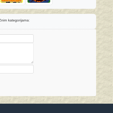
ičnim kategorijama: