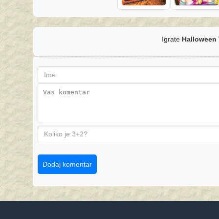
Igrate
Halloween 
Dodaj komentar