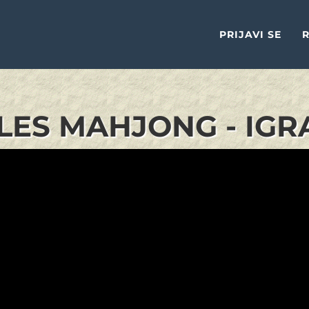
PRIJAVI SE
R
LES MAHJONG - IGR