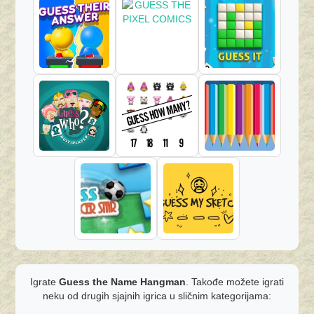
Igrate
Guess the Name Hangman
. Takođe možete igrati
neku od drugih sjajnih igrica u sličnim kategorijama: