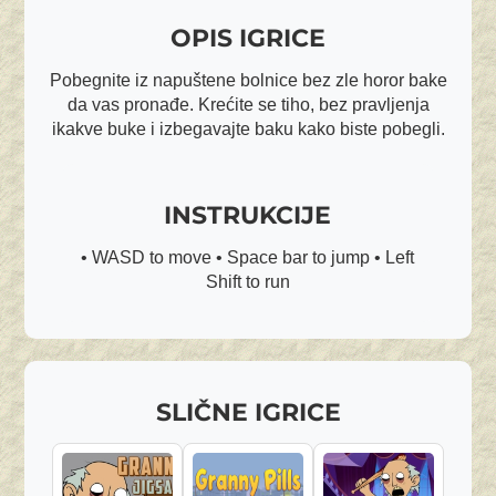
OPIS IGRICE
Pobegnite iz napuštene bolnice bez zle horor bake
da vas pronađe. Krećite se tiho, bez pravljenja
ikakve buke i izbegavajte baku kako biste pobegli.
INSTRUKCIJE
• WASD to move • Space bar to jump • Left
Shift to run
SLIČNE IGRICE