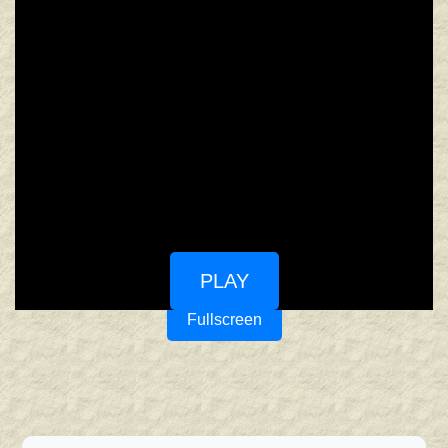
PLAY
Fullscreen