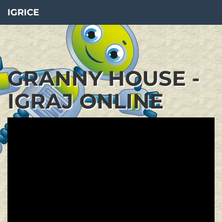
IGRICE
GRANNY HOUSE -
IGRAJ ONLINE