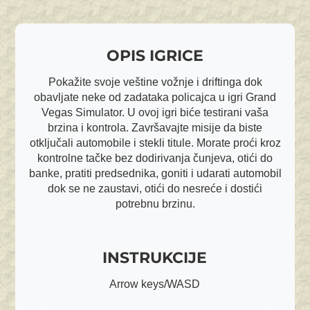
OPIS IGRICE
Pokažite svoje veštine vožnje i driftinga dok
obavljate neke od zadataka policajca u igri Grand
Vegas Simulator. U ovoj igri biće testirani vaša
brzina i kontrola. Završavajte misije da biste
otključali automobile i stekli titule. Morate proći kroz
kontrolne tačke bez dodirivanja čunjeva, otići do
banke, pratiti predsednika, goniti i udarati automobil
dok se ne zaustavi, otići do nesreće i dostići
potrebnu brzinu.
INSTRUKCIJE
Arrow keys/WASD