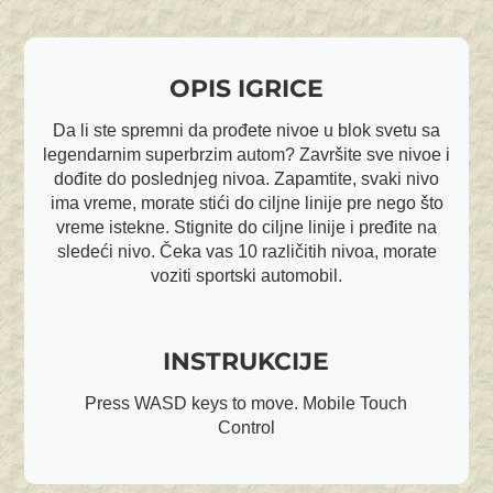
OPIS IGRICE
Da li ste spremni da prođete nivoe u blok svetu sa
legendarnim superbrzim autom? Završite sve nivoe i
dođite do poslednjeg nivoa. Zapamtite, svaki nivo
ima vreme, morate stići do ciljne linije pre nego što
vreme istekne. Stignite do ciljne linije i pređite na
sledeći nivo. Čeka vas 10 različitih nivoa, morate
voziti sportski automobil.
INSTRUKCIJE
Press WASD keys to move. Mobile Touch
Control