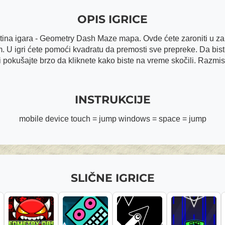
OPIS IGRICE
ština igara - Geometry Dash Maze mapa. Ovde ćete zaroniti u za
m. U igri ćete pomoći kvadratu da premosti sve prepreke. Da bist
i i pokušajte brzo da kliknete kako biste na vreme skočili. Razmi
INSTRUKCIJE
mobile device touch = jump windows = space = jump
SLIČNE IGRICE