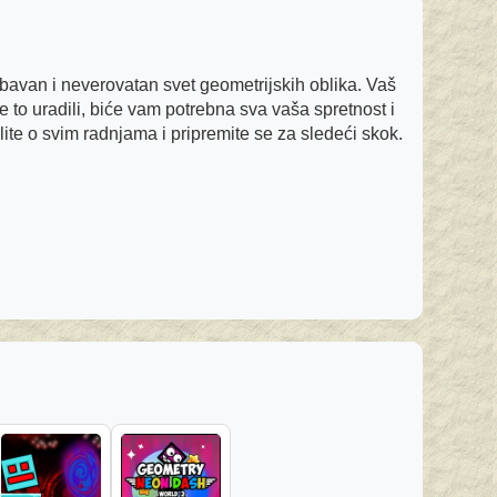
bavan i neverovatan svet geometrijskih oblika. Vaš
e to uradili, biće vam potrebna sva vaša spretnost i
slite o svim radnjama i pripremite se za sledeći skok.