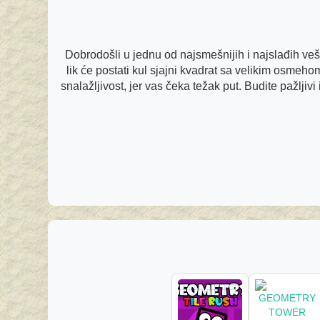
Dobrodošli u jednu od najsmešnijih i najslađih ve
lik će postati kul sjajni kvadrat sa velikim osmeho
snalažljivost, jer vas čeka težak put. Budite pažljiv